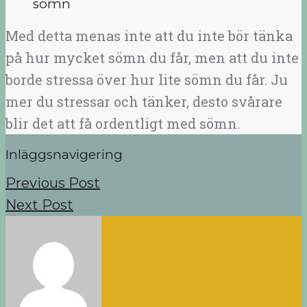
sömn
Med detta menas inte att du inte bör tänka
på hur mycket sömn du får, men att du inte
borde stressa över hur lite sömn du får. Ju
mer du stressar och tänker, desto svårare
blir det att få ordentligt med sömn.
Inläggsnavigering
Previous Post
Next Post