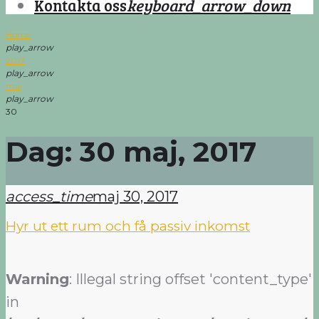
Kontakta oss
keyboard_arrow_down
Home
play_arrow
2017
play_arrow
maj
play_arrow
30
Dag: 30 maj, 2017
access_time
maj 30, 2017
Hyr ut ett rum och få passiv inkomst
Warning
: Illegal string offset 'content_type'
in